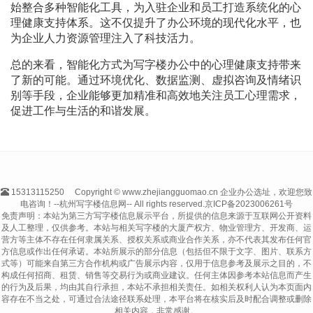
始整合多种智能化工具，为入驻企业和员工打造系统化的心
理健康支持体系。这不仅提升了办公环境的现代化水平，也
为企业人力资源管理注入了科技活力。
总的来看，智能化方式为写字楼办公中的心理健康支持带来
了新的可能。通过环境优化、数据监测、虚拟咨询及情绪识
别等手段，企业能够更加精准和高效地关注员工心理需求，
促进工作与生活的和谐发展。
15313115250
Copyright © www.zhejiangguomao.cn 企业办公选址，欢迎您致
电咨询！--杭州写字楼信息网-- All rights reserved.
京ICP备2023006261号
免责声明：本站为第三方写字楼信息展示平台，所提供的信息来源于互联网公开资料
及人工整理，仅供参考。本站与相关写字楼的大厦产权方、物业管理方、开发商、运
营方等主体不存在任何隶属关系、授权关系或商业合作关系，亦不代表其发布任何官
方信息或作出任何承诺。本站所展示的部分信息（包括但不限于文字、图片、联系方
式等）可能来自第三方合作机构或广告展示内容，仅用于信息参考及展示之目的，不
构成任何招商、租赁、销售等交易行为或商业建议。任何主体因参考本站信息而产生
的行为及后果，均由其自行承担，本站不承担相关责任。如相关权利人认为本页面内
容存在不当之处，可通过合法途径联系处理，本平台将在核实后及时配合调整或删除
相关内容，非常感谢。